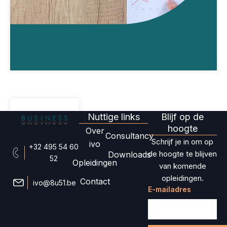
Nuttige links
Blijf op de
hoogte
Over
Consultancy
Schrijf je in om op
ivo
+32 495 54 60
de hoogte te blijven
Downloads
52
Opleidingen
van komende
opleidingen.
Contact
ivo@8u51.be
E-mailadres