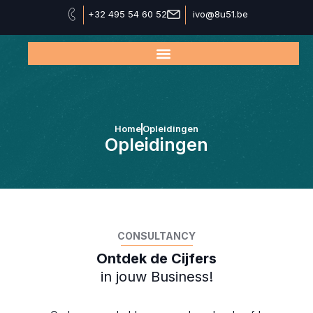
Ga
+32 495 54 60 52
ivo@8u51.be
naar
de
inhoud
Home
Opleidingen
Opleidingen
CONSULTANCY
Ontdek de Cijfers
in jouw Business!